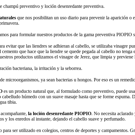
de
champú preventivo
y
loción desenredante preventiva.
aturales
que nos posibilitan un uso diario para prevenir la aparición o 
 primavera.
izamos para formular nuestros productos de la gama preventiva PIOPIO 
ra evitar que las liendres se adhieran al cabello, se utilizaba vinagre p
l cemento que hace que la liendre se quede pegada al cabello no tenga e
nuestros productos utilizamos el vinagre de Jerez, que limpia y previene 
ación bacteriana, la irritación y la seborrea.
de microorganismos, ya sean bacterias u hongos. Por eso es un remedio 
IO
es un producto natural que, al formulado como preventivo, puede usars
ro cabelludo húmedo con un suave masaje hasta que se forme espuma. De
ua tibia.
l acompañante,
la loción desenredante PIOPIO
. No necesita aclarado 
os y los enredos al instante, dejando el cabello suave y perfumado.
ara ser utilizado en colegios, centros de deportes y campamentos. Graci