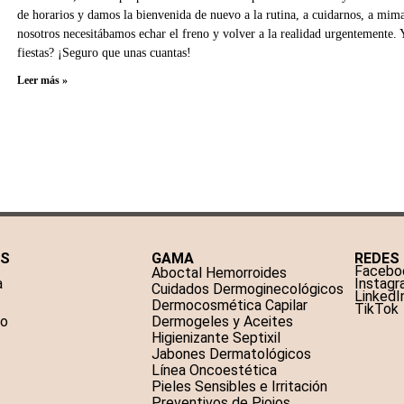
de horarios y damos la bienvenida de nuevo a la rutina, a cuidarnos, a m
nosotros necesitábamos echar el freno y volver a la realidad urgentemente. 
fiestas? ¡Seguro que unas cuantas!
Leer más »
AS
GAMA
REDES
Facebo
Aboctal Hemorroides
a
Instag
Cuidados Dermoginecológicos
LinkedI
Dermocosmética Capilar
TikTok
to
Dermogeles y Aceites
Higienizante Septixil
Jabones Dermatológicos
Línea Oncoestética
Pieles Sensibles e Irritación
Preventivos de Piojos