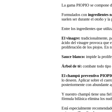
La gama PIOPIO se compone 
Formulados con
ingredientes n
suelen ser durante el otoño y la
Entre los ingredientes que util
El vinagre:
tradicionalmente, pa
ácido del vinagre provoca que e
proliferación de los piojos. En 
Sauce blanco:
impide la prolifer
Árbol de té:
combate todo tipo 
El champú preventivo PIOP
lo deseen. Aplicar sobre el cue
posteriormente con abundante ag
Y
nuestro champú
tiene una fie
fórmula bifásica elimina los nud
Está especialmente recomendado p