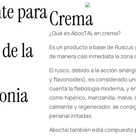
te para
Crema
¿Qué es AbocTAL en crema?
de la
Es un producto a base de Ruscus y
de manera casi inmediata la zona a
El rusco, debido a la acción siné
y flavonoides), es considerado u
tonia
cuenta la flebología moderna, y e
como hipérico, manzanilla, malva,
calmante y regenerador, se consigu
perianal irritadas.
Aboctal también está compuesto p