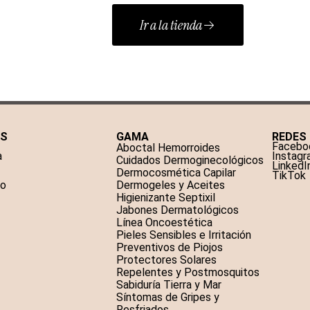
Ir a la tienda
AS
GAMA
REDES
Facebo
Aboctal Hemorroides
a
Instag
Cuidados Dermoginecológicos
LinkedI
Dermocosmética Capilar
TikTok
to
Dermogeles y Aceites
Higienizante Septixil
Jabones Dermatológicos
Línea Oncoestética
Pieles Sensibles e Irritación
Preventivos de Piojos
Protectores Solares
Repelentes y Postmosquitos
Sabiduría Tierra y Mar
Síntomas de Gripes y
Resfriados