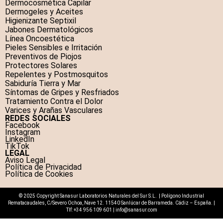
Dermocosmética Capilar
Dermogeles y Aceites
Higienizante Septixil
Jabones Dermatológicos
Línea Oncoestética
Pieles Sensibles e Irritación
Preventivos de Piojos
Protectores Solares
Repelentes y Postmosquitos
Sabiduría Tierra y Mar
Síntomas de Gripes y Resfriados
Tratamiento Contra el Dolor
Varices y Arañas Vasculares
REDES SOCIALES
Facebook
Instagram
LinkedIn
TikTok
LEGAL
Aviso Legal
Política de Privacidad
Política de Cookies
© 2025 Copyright Sanasur Laboratorios Naturales del Sur S.L. | Polígono Industrial
Rematacaudales, C/Severo Ochoa, Nave 12. 11540 Sanlúcar de Barrameda. Cádiz – España. |
Tlf:
+34 956 109 601
|
info@sanasur.com