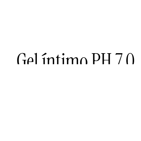
Gel íntimo PH 7.0
Refresca, suaviza y calma
Gracias a su fórmula a base de ingredientes mu
íntima de la mujer.
Nuestro Gel íntimo pH 7.0 actúa como protector 
contaminaciones externas.
La aplicación diaria de nuestro Gel íntimo pH 7.