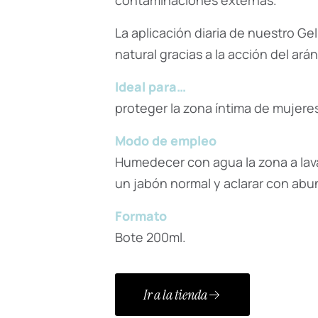
contaminaciones externas.
La aplicación diaria de nuestro Gel
natural gracias a la acción del ará
Ideal para…
proteger la zona íntima de mujeres
Modo de empleo
Humedecer con agua la zona a lavar
un jabón normal y aclarar con abu
Formato
Bote 200ml.
Ir a la tienda