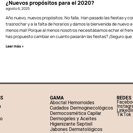
¿Nuevos propósitos para el 2020?
agosto 6, 2025
Año nuevo, nuevos propósitos. No falla. Han pasado las fiestas y con
trasnochar y a la falta de horarios y damos la bienvenida de nuevo a
menos mal! Porque al menos nosotros necesitábamos echar el freno 
has propuesto cambiar en cuanto pasarán las fiestas? ¡Seguro que
Leer más »
AS
GAMA
REDES
Facebo
Aboctal Hemorroides
a
Instag
Cuidados Dermoginecológicos
LinkedI
Dermocosmética Capilar
TikTok
to
Dermogeles y Aceites
Higienizante Septixil
Jabones Dermatológicos