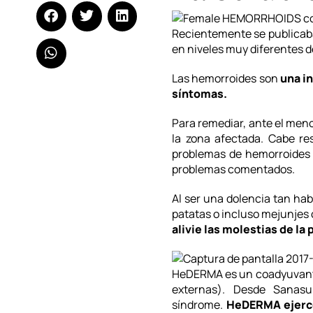
Recientemente se publicaba
en niveles muy diferentes 
Las hemorroides son
una i
síntomas.
Para remediar, ante el men
la zona afectada. Cabe re
problemas de hemorroides o
problemas comentados.
Al ser una dolencia tan ha
patatas o incluso mejunjes c
alivie las molestias de la 
HeDERMA es un coadyuvante
externas). Desde Sanas
síndrome.
HeDERMA ejerce